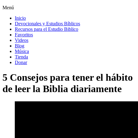
Menú
Inicio
Devocionales y Estudios Bíblicos
Recursos para el Estudio Biblico
Favoritos
Videos
Blog
Música
Tienda
Donar
5 Consejos para tener el hábito
de leer la Biblia diariamente