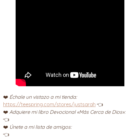
❤️
Échale un vistazo a mi tienda:
https://teespring.com/stores/justsarah
👈
❤️
Adquiere mi libro Devocional «Más Cerca de Dios»:
👈
❤️
Únete a mi lista de amigos:
👈