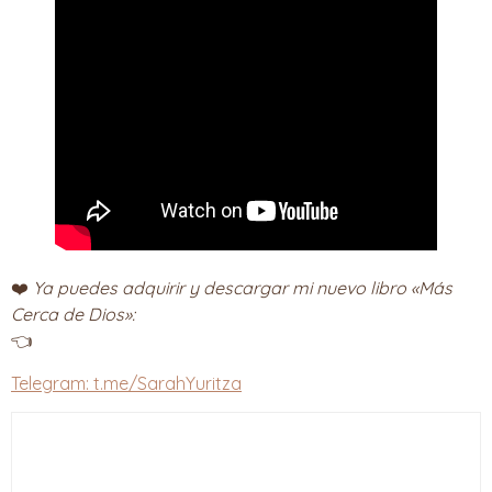
❤️
Ya puedes adquirir y descargar mi nuevo libro «Más
Cerca de Dios»:
👈
Telegram: t.me/SarahYuritza