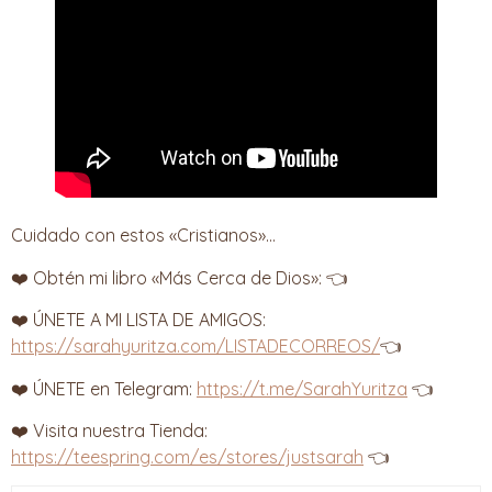
Cuidado con estos «Cristianos»…
❤️ Obtén mi libro «Más Cerca de Dios»: 👈
❤️ ÚNETE A MI LISTA DE AMIGOS:
https://sarahyuritza.com/LISTADECORREOS/
👈
❤️ ÚNETE en Telegram:
https://t.me/SarahYuritza
👈
❤️ Visita nuestra Tienda:
https://teespring.com/es/stores/justsarah
👈