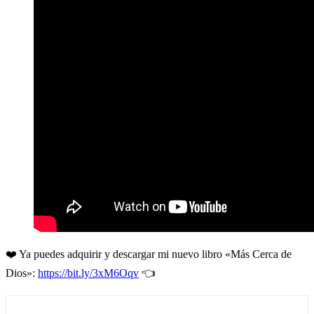
❤️ Ya puedes adquirir y descargar mi nuevo libro «Más Cerca de
Dios»:
https://bit.ly/3xM6Oqv
👈