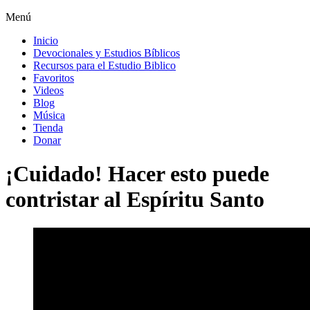
Menú
Inicio
Devocionales y Estudios Bíblicos
Recursos para el Estudio Biblico
Favoritos
Videos
Blog
Música
Tienda
Donar
¡Cuidado! Hacer esto puede
contristar al Espíritu Santo