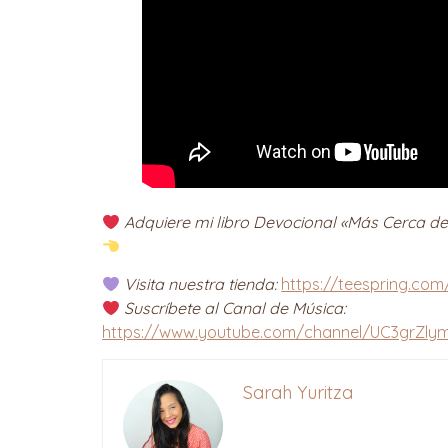
Adquiere mi libro Devocional «Más Cerca de
Visita nuestra tienda:
https://teespring.com
Suscríbete al Canal de Música:
https://www.youtube.com/channel/UC3grZly
Sarah Yuritza