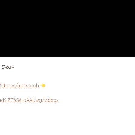
 Dios»:
/stores/justsarah
md9IZT6G6-qAAUwg/videos