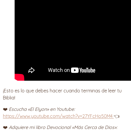
¡Esto es lo que debes hacer cuando terminas de leer tu
Biblia!
❤️
Escucha «El Elyon» en Youtube:
https://www.youtube.com/watch?v=27YFcHo50M4
👈
❤️
Adquiere mi libro Devocional «Más Cerca de Dios»: