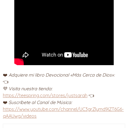
❤️
Adquiere mi libro Devocional «Más Cerca de Dios»:
👈
💜
Visita nuestra tienda:
https://teespring.com/stores/justsarah
👈
❤️
Suscríbete al Canal de Música:
https://www.youtube.com/channel/UC3grZlymd9IZT6G6-
qAAUwg/videos