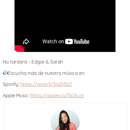
No tardará – Edgar & Sarah
Escucha más de nuestra música en:
Spotify:
https://spoti.fi/3gZH3z0
Apple Music:
https://apple.co/3iG5Los